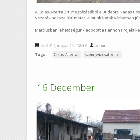
A Colas-Alterra Zrt. megbízásából a Budaörs Nádas utc
Vezeték hossza 800 méter, a munkálatok várhatóan jún
Márciusban lehetőségünk adódott a Pannon Projekt ker
on 2017, május 14 - 12:38
admin
Tags:
Colas-Alterra
szennyvízcsatorna
'16 December