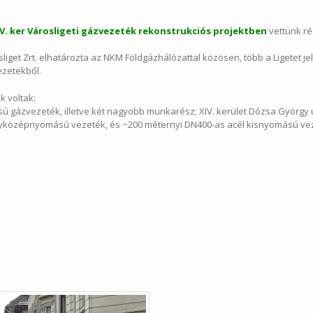
V. ker Városligeti gázvezeték rekonstrukciós projektben
vettünk rés
liget Zrt. elhatározta az NKM Földgázhálózattal közösen, több a Ligetet j
ezetekből.
k voltak:
ú gázvezeték, illetve két nagyobb munkarész; XIV. kerület Dózsa György 
yközépnyomású vezeték, és ~200 méternyi DN400-as acél kisnyomású vez