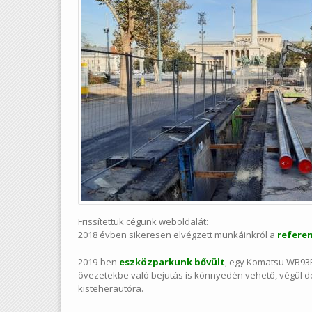
Frissítettük cégünk weboldalát:
2018 évben sikeresen elvégzett munkáinkról a
refere
2019-ben
eszközparkunk bővült
, egy Komatsu WB93R 
övezetekbe való bejutás is könnyedén vehető, végül de
kisteherautóra.