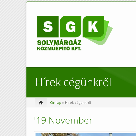
Hírek cégünkről
Címlap
» Hírek cégünkről
'19 November