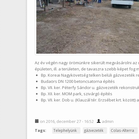
Az év végén nagy örömünkre sikerült megvásárolni az ú
épületen, ill. a területen, de tavaszra szebb képet fog 
Bp. Koreai Nagykövetség telken belüli gázvezeték r
Budaörs DN 1200 betoncsatorna építés
Bp. VII. ker. Péterfy Sándor u. gázvezeték rekonst
Bp. XII. ker. MOM park, szivárgó építés
Bp. VII. ker. Dob u. (Klauzál tér. Erzsébet krt. közöt
on 2016, december 27 - 16:52
admin
Tags:
Telephelyünk
gázvezeték
Colas-Alterra