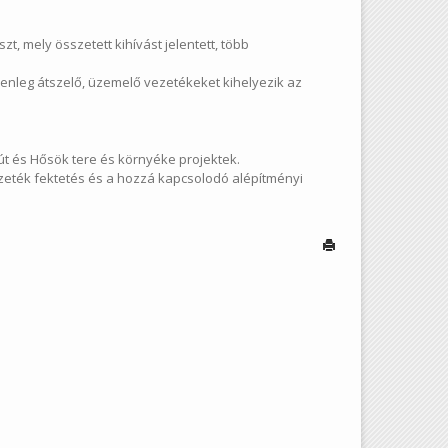
zt, mely összetett kihívást jelentett, több
elenleg átszelő, üzemelő vezetékeket kihelyezik az
út és Hősök tere és környéke projektek.
eték fektetés és a hozzá kapcsolodó alépítményi