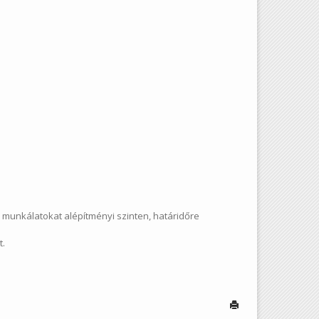
s munkálatokat alépítményi szinten, határidőre
t.