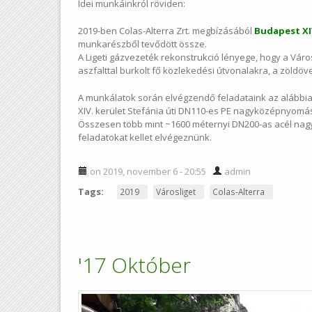
Idei munkáinkról röviden:
2019-ben Colas-Alterra Zrt. megbízásából
Budapest XI
munkarészből tevődött össze.
A Ligeti gázvezeték rekonstrukció lényege, hogy a Város
aszfalttal burkolt fő közlekedési útvonalakra, a zöldöv
A munkálatok során elvégzendő feladataink az alábbia
XIV. kerület Stefánia úti DN110-es PE nagyközépnyomás
Összesen több mint ~1600 méternyi DN200-as acél nag
feladatokat kellet elvégeznünk.
on 2019, november 6 - 20:55
admin
Tags:
2019
Városliget
Colas-Alterra
'17 Október