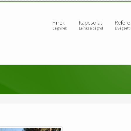
Hírek
Kapcsolat
Refere
Céghírek
Leírás a cégről
Elvégzett