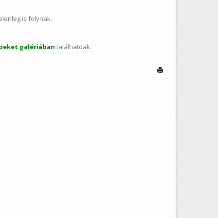
lenleg is folynak.
peket galériában
találhatóak.