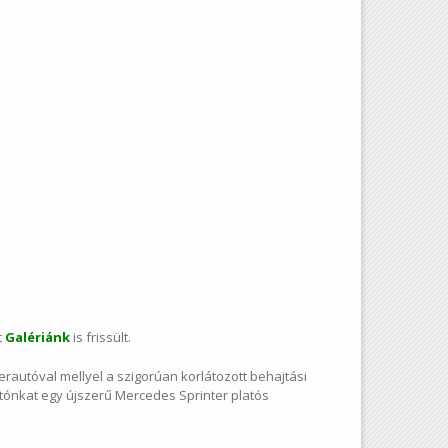
t
Galériánk
is frissült.
erautóval mellyel a szigorúan korlátozott behajtási
utónkat egy újszerű Mercedes Sprinter platós