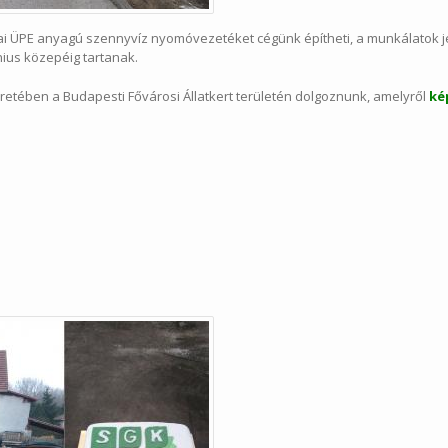
ai ÜPE anyagú szennyvíz nyomóvezetéket cégünk építheti, a munkálatok je
ius közepéig tartanak.
etében a Budapesti Fővárosi Állatkert területén dolgoznunk, amelyről
ké