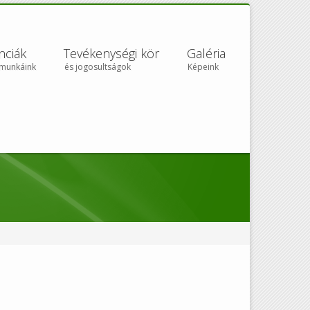
nciák
Tevékenységi kör
Galéria
 munkáink
és jogosultságok
Képeink