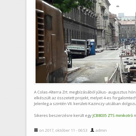
A Colas-Alterra Zrt. megbízásából július- augusztus hó
elkészült az összetett projekt, melyet 4-es forgalomtech
Jelenleg a szintén VII. kerületi Kazinczy utcában dolg
Sikeres beszerzésre került egy
JCB8035 ZTS minikotró
m
on 2017, október 11 - 06:53
admin