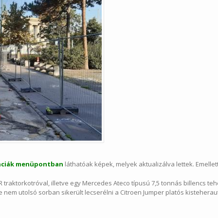
nciák menüpontban
láthatóak képek, melyek aktualizálva lettek. Emellet
traktorkotróval, illetve egy Mercedes Ateco típusú 7,5 tonnás billencs teh
 nem utolsó sorban sikerült lecserélni a Citroen Jumper platós kistehera