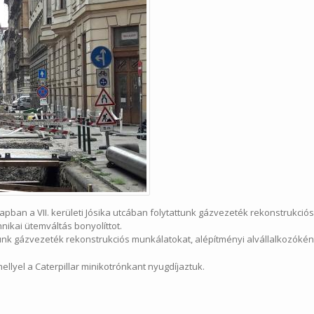
napban a VII. kerületi Jósika utcában folytattunk gázvezeték rekonstrukció
nikai ütemváltás bonyolíttot.
ozunk gázvezeték rekonstrukciós munkálatokat, alépítményi alvállalkozókén
ellyel a Caterpillar minikotrónkant nyugdíjaztuk.