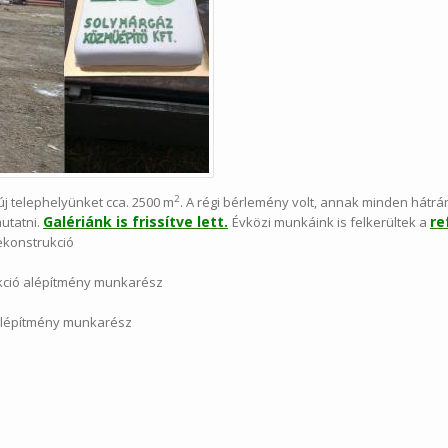
2
j telephelyünket cca. 2500 m
. A régi bérlemény volt, annak minden hátrán
Galériánk is frissítve lett.
re
mutatni.
Évközi munkáink is felkerültek a
ekonstrukció
rukció alépítmény munkarész
t) alépítmény munkarész