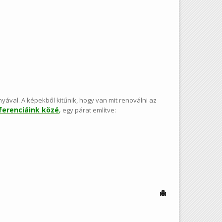
yával. A képekből kitűnik, hogy van mit renoválni az
ferenciáink közé
,
egy párat említve: