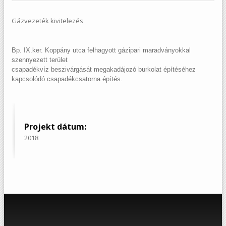
Gázvezeték kivitelezés
Bp. IX.ker. Koppány utca felhagyott gázipari maradványokkal
szennyezett terület
csapadékvíz beszivárgását megakadájozó burkolat építéséhez
kapcsolódó csapadékcsatorna építés.
Projekt dátum:
2018