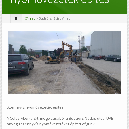
Címlap
» Budaörs: Bkisz V - sz ...
Szennyvíz nyomóvezeték építés
A Colas-Alterra Zrt. megbízásából a Budaörs Nádas utcai ÜPE
anyagú szennyvíz nyomóvezetéket épített cégünk.