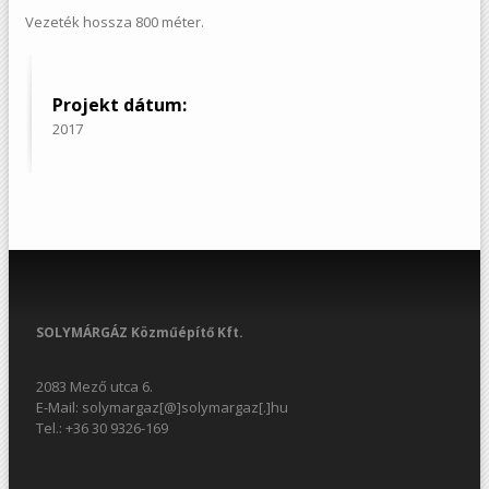
Vezeték hossza 800 méter.
Projekt dátum:
2017
SOLYMÁRGÁZ Közműépítő Kft.
2083 Mező utca 6.
E-Mail: solymargaz[@]solymargaz[.]hu
Tel.: +36 30 9326-169