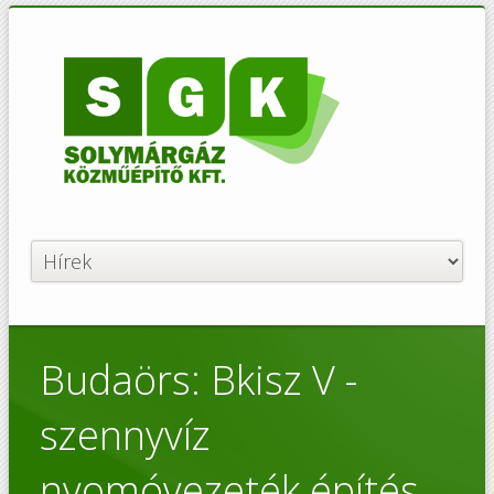
Budaörs: Bkisz V -
szennyvíz
nyomóvezeték építés