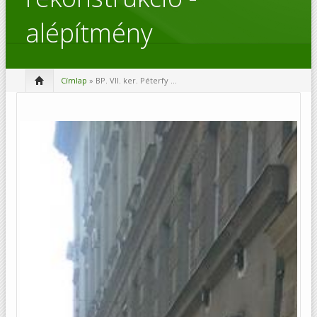
alépítmény
Címlap
» BP. VII. ker. Péterfy ...