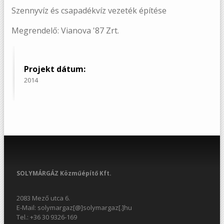
Szennyvíz és csapadékvíz vezeték építése
Megrendelő: Vianova '87 Zrt.
Projekt dátum:
2014
SOLYMÁRGÁZ Közműépítő Kft.
2083 Mező utca 6.
E-Mail: solymargaz[@]solymargaz[.]hu
Tel.: +36 30 9326-169