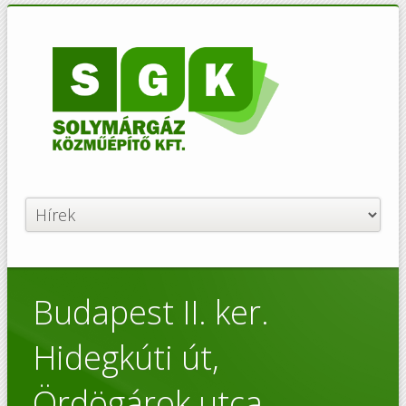
Budapest II. ker.
Hidegkúti út,
Ördögárok utca