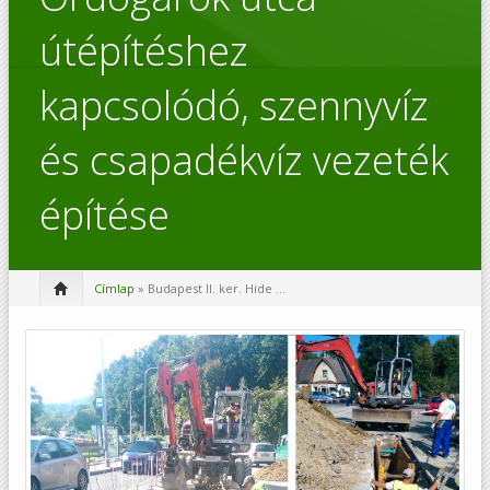
útépítéshez
kapcsolódó, szennyvíz
és csapadékvíz vezeték
építése
Címlap
» Budapest II. ker. Hide ...